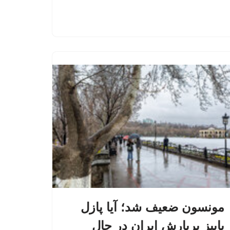
مونسون ضعیف شد؛ آیا پازل
پاییز پربارش ایران در حال