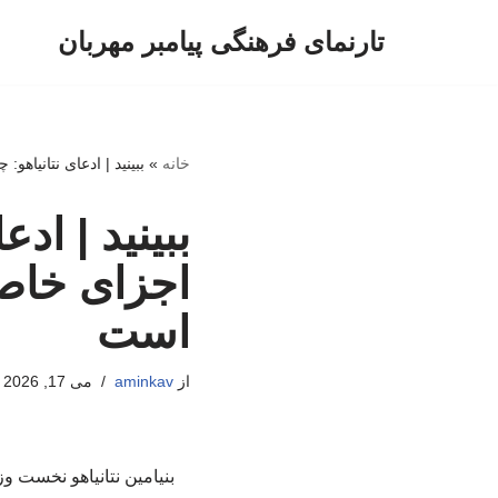
تارنمای فرهنگی پیامبر مهربان
پرش
به
محتوا
خانه
»
ببینید | ادعای نتانیا
ببینید | ادع
اجزای خاص
است
از
aminkav
می 17, 2026
بنیامین نتانیاهو نخست 