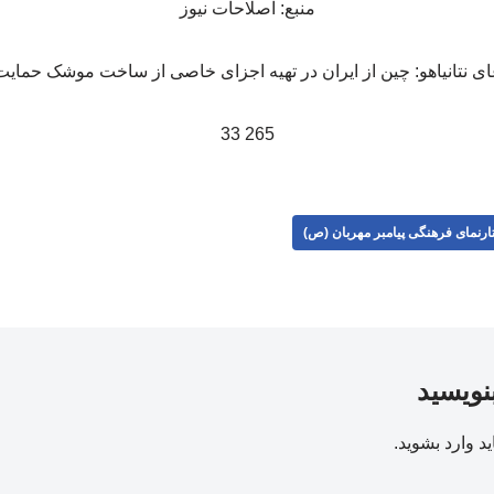
منبع: اصلاحات نیوز
265 33
ارنمای فرهنگی پیامبر مهربان (ص)
بنویسید
ید
وارد بشوید
.