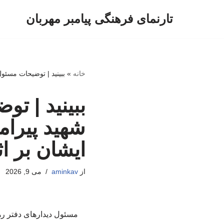
تارنمای فرهنگی پیامبر مهربان
پرش
به
محتوا
خانه
»
ببینید | توضیحات مسئو
ببینید | ت
شهید پیرام
ایشان بر ا
از
aminkav
می 9, 2026
مسئول دیدارهای دفتر ره