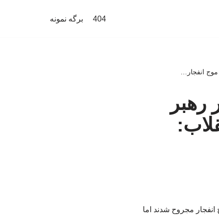
404
برگه نمونه
 موج انفجار…
 رهبر
لاب:
انفجار مجروح شدند اما