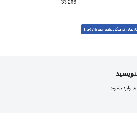
266 33
ارنمای فرهنگی پیامبر مهربان (ص)
بنویسید
ید
وارد بشوید
.