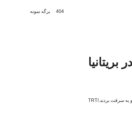
404
برگه نمونه
 بریتانیا
ه سرقت بردند./TRT