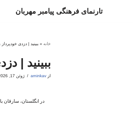
تارنمای فرهنگی پیامبر مهربان
پرش
به
محتوا
خانه
»
ببینید | دزدی خودپرداز ب
ببینید | دزد
از
aminkav
ژوئن 17, 2026
در انگلستان، سارقان با 