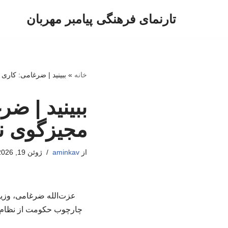
تارنمای فرهنگی پیامبر مهربان
پرش
به
محتوا
خانه
»
ببینید | ضرغامی: کاری
ببینید | ض
مجیزگوی ن
از
aminkav
ژوئن 19, 2026
عزت‌الله ضرغامی، وزیر
چارچوب حکومت از نظام انت