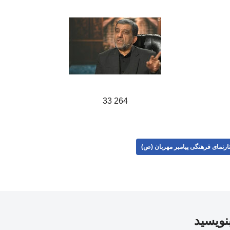
264 33
ارنمای فرهنگی پیامبر مهربان (ص)
بنویسید