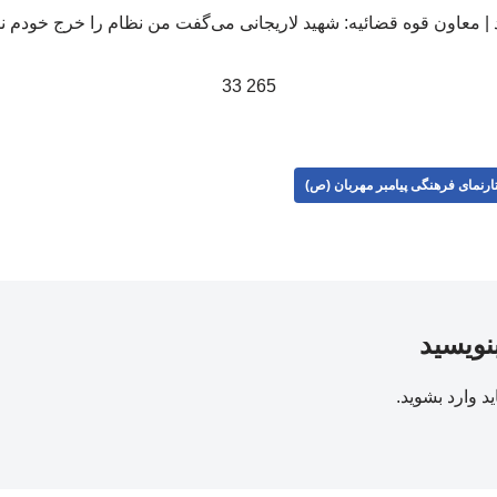
265 33
ارنمای فرهنگی پیامبر مهربان (ص)
بنویسید
ید
وارد بشوید
.