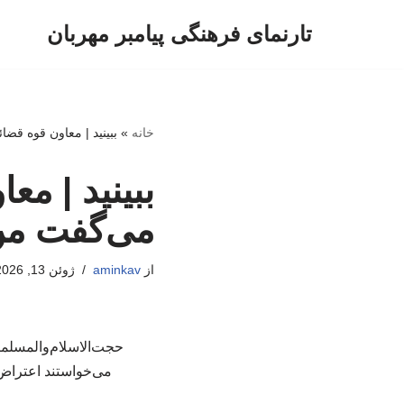
تارنمای فرهنگی پیامبر مهربان
پرش
به
محتوا
خانه
»
ببینید | معاون قوه قض
ببینید | مع
می‌گفت من
از
aminkav
ژوئن 13, 2026
حجت‌الاسلام‌والمسلمی
می‌خواستند اعتراض 