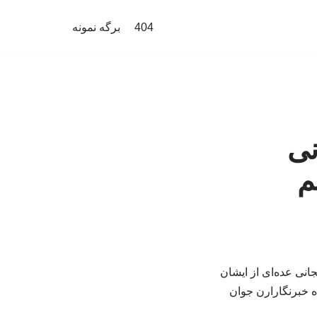
404
برگه نمونه
نی
م
انی عده‌ای از ایشان
ه خبرنگارارن جوان