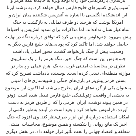
بازسازی بازدارندگی خود را با توجه ویژه به جایگاه تنگه هرمز و
آسیب‌پذیری کشورهای خلیج فارس دنبال خواهد کرد. به نوشته ایرنا
این اندیشکده انگلیسی با اشاره به آتش‌بس شکننده میان ایران و
آمریکا نوشت که هرچند دو طرف تمایلی به بازگشت به جنگ
تمام‌عیار نشان نداده‌اند، اما مذاکرات برای تمدید آتش‌بس با احتیاط
پیش می‌رود. چتم‌هاوس پیش‌بینی کرد که توافق درباره تنگه در نهایت
حاصل خواهد شد، اما تأکید کرد که پویایی‌های خلیج فارس دیگر به
وضعیت پیش از جنگ بازنخواهد گشت. محور اصلی یادداشت
چتم‌هاوس این است که جنگ اخیر، تنگه هرمز را از یک سناریوی
نظری در محاسبات امنیتی غرب، به یک اهرم عملی و پایدار در
موازنه منطقه‌ای تبدیل کرده است. نویسنده یادداشت تصریح کرد که
بستن هرمز پیش‌تر در بازی‌های جنگی و شبیه‌سازی‌های امنیتی
به‌عنوان یکی از گزینه‌های ایران مطرح می‌شد، اما اکنون این موضوع
به بخشی از واقعیت ژئوپلیتیکی خلیج فارس تبدیل شده است. ژونو
در همین پیوند نوشت، ایران اهرمی را که از طریق هرمز به دست
آورده، فراموش نخواهد کرد و بعید است در آینده به‌طور دائمی از
امکان استفاده دوباره از این ابزار صرف‌نظر کند. وی افزود که جنگ
اخیر یک مانع روانی را شکسته و همین موضوع، محاسبات امنیتی
منطقه و اقتصاد جهانی را تحت تأثیر قرار خواهد داد. در بخش دیگری