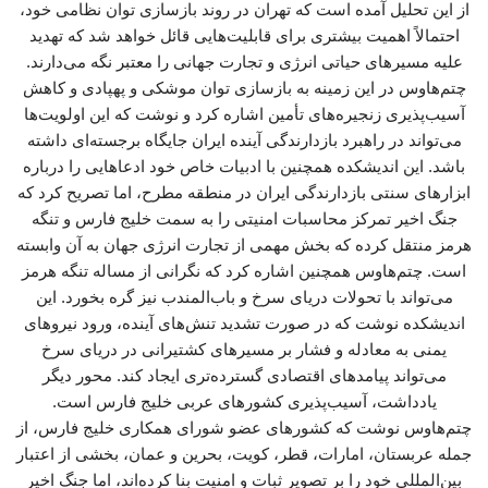
از این تحلیل آمده است که تهران در روند بازسازی توان نظامی خود،
احتمالاً اهمیت بیشتری برای قابلیت‌هایی قائل خواهد شد که تهدید
علیه مسیرهای حیاتی انرژی و تجارت جهانی را معتبر نگه می‌دارند.
چتم‌هاوس در این زمینه به بازسازی توان موشکی و پهپادی و کاهش
آسیب‌پذیری زنجیره‌های تأمین اشاره کرد و نوشت که این اولویت‌ها
می‌تواند در راهبرد بازدارندگی آینده ایران جایگاه برجسته‌ای داشته
باشد. این اندیشکده همچنین با ادبیات خاص خود ادعاهایی را درباره
ابزارهای سنتی بازدارندگی ایران در منطقه مطرح، اما تصریح کرد که
جنگ اخیر تمرکز محاسبات امنیتی را به سمت خلیج فارس و تنگه
هرمز منتقل کرده که بخش مهمی از تجارت انرژی جهان به آن وابسته
است. چتم‌هاوس همچنین اشاره کرد که نگرانی از مساله تنگه هرمز
می‌تواند با تحولات دریای سرخ و باب‌المندب نیز گره بخورد. این
اندیشکده نوشت که در صورت تشدید تنش‌های آینده، ورود نیروهای
یمنی به معادله و فشار بر مسیرهای کشتیرانی در دریای سرخ
می‌تواند پیامدهای اقتصادی گسترده‌تری ایجاد کند. محور دیگر
یادداشت، آسیب‌پذیری کشورهای عربی خلیج فارس است.
چتم‌هاوس نوشت که کشورهای عضو شورای همکاری خلیج فارس، از
جمله عربستان، امارات، قطر، کویت، بحرین و عمان، بخشی از اعتبار
بین‌المللی خود را بر تصویر ثبات و امنیت بنا کرده‌اند، اما جنگ اخیر