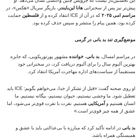
این نخستین‌بار نیست که جرویس چنین واکنشی نشان می‌دهد. او
پیش‌تر نیز پس از سخنرانی
هانا این‌بایندر
، بازیگر سریال «هکس»، در
مراسم امی ۲۰۲۵
که در آن از ICE انتقاد کرده و از
فلسطین
حمایت
کرده بود، همین پیام را منتشر و سپس حذف کرده بود.
موضع‌گیری تند بد بانی در گرمی
در مراسم امسال،
بد بانی
،
خواننده
مشهور پورتوریکویی، که جایزه
بهترین آلبوم سال را برای آلبوم دریافت کرد، در سخنرانی خود
مستقیماً از سیاست‌های اداره مهاجرت آمریکا انتقاد کرد.
او روی صحنه گفت: «قبل از تشکر از خدا، می‌خواهم بگویم: ICE باید
تعطیل شود. ما وحشی نیستیم، حیوان نیستیم، بیگانه نیستیم. ما
انسان هستیم و
آمریکایی
هستیم. نفرت با نفرت قوی‌تر می‌شود، اما
عشق از همه چیز قوی‌تر است.»
بد بانی
در ادامه تأکید کرد که مبارزه با بی‌عدالتی باید با عشق و
همبستگی همراه باشد.