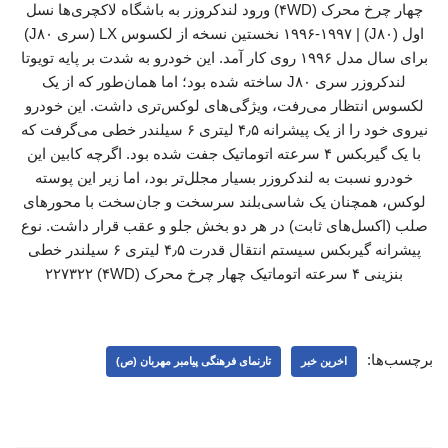
چهار چرخ محرک (۴WD) ورود لندکروزر به باشگاه لاکچری‌ها نسل
اول (J۸۰) | ۱۹۹۶-۱۹۹۷ نخستین نسخه از لکسوس LX (سری J۸۰)
برای سال مدل ۱۹۹۶ روی کار آمد. این خودرو به شدت بر پایه تویوتا
لندکروزر سری J۸۰ ساخته شده بود؛ اما همان‌طور که از یک
لکسوس انتظار می‌رفت، ویژگی‌های لوکس‌تری داشت. این خودرو
نیروی خود را از یک پیشرانه ۴٫۵ لیتری ۶ سیلندر خطی می‌گرفت که
با یک گیربکس ۴ سرعته اتوماتیک جفت شده بود. اگرچه کابین این
خودرو نسبت به لندکروزر بسیار مجلل‌تر بود، اما زیر این پوسته
لوکس، همچنان یک شاسی‌بلند سرسخت و جان‌سخت با محورهای
صلب (اکسل‌های ثابت) در هر دو بخش جلو و عقب قرار داشت. نوع
پیشرانه گیربکس سیستم انتقال قدرت ۴٫۵ لیتری ۶ سیلندر خطی
بنزینی ۴ سرعته اتوماتیک چهار چرخ محرک (۴WD) ۲۲۷۳۲۲
برچسب‌ها:
اخرین خبر
تارنمای فرهنگی پیامبر مهربان (ص)