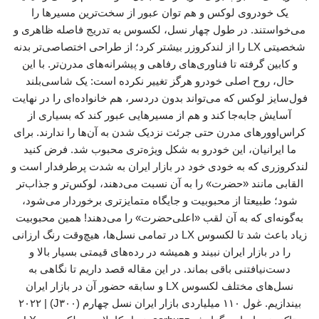
یک خودروی لوکس و هم توان عبور از سخت‌ترین مسیرها را
می‌خواستند. در طول چهار نسل، لکسوس به تدریج فاصله ظاهری و
شخصیتی LX را از لندکروزر بیشتر کرد؛ از طراحی اختصاصی‌تر بدنه
و کابین گرفته تا فناوری‌های رفاهی و پیشرانه‌های مدرن‌تر. با این
حال، روح اصلی خودرو هرگز تغییر نکرده است: یک شاسی‌بلند
فول‌سایز لوکس که می‌تواند بدون دردسر، هم خانواده‌ای را در نهایت
آسایش جابه‌جا کند و هم از مسیرهایی عبور کند که بسیاری از
کراس‌اوورهای مدرن حتی جرئت نزدیک شدن به آن‌ها را ندارند. برای
ما ایرانیان، این خودرو به شکل ویژه‌تری محبوب شد. فرض کنید
لندکروزری که به خودی خود در بازار ایران به شدت پرطرفدار است و
القابی مانند «حضرت» را به آن نسبت می‌دهند، لوکس‌تر و جذاب‌تر
شود؛ طبیعتا از محبوبیت و جایگاه متمایزتری برخوردار می‌شود،
به‌گونه‌ای که به آن لقب «اعلی‌حضرت» را می‌دهند! همین محبوبیت
زیاد باعث شد تا لکسوس LX در تمامی نسل‌ها، هیچ‌وقت رنگ ارزانی
را در بازار ایران نبیند و همیشه در رده‌های قیمتی بسیار بالا و
دست‌نیافتنی باقی‌ بماند. در این مقاله قصد داریم تا نگاهی به
نسل‌های مختلف لکسوس LX و سابقه حضور آن در بازار ایران
بیندازیم. غول ۱۱۰ میلیاردی بازار ایران نسل چهارم (J۳۰۰) | ۲۰۲۲