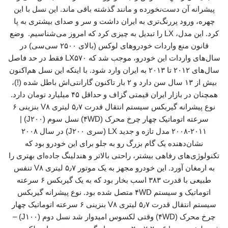
پیشرانه آن دست‌نخورده و مانند گذشته باقی ماند. این نسل با این
چهره، ورود پررنگ‌تری به ایران داشت و سر و صدای بیشتری به پا
کرد. این مدل، LX را تبدیل به چیزی کرد که امروز می‌شناسیم. وضع
قانون منع واردات خودروهای لوکس (بالای ۲۵۰۰ سی‌سی) در
سال‌های واردات این خودرو، موجب شد که LX۵۷۰ فقط در حد فاصل
سال‌های ۲۰۱۲ تا ۲۰۱۳ به ایران وارد شود. با اینکه این نسل هم‌اکنون
بیش از ۱۳ سال سن دارد و ۲ بار تاکنون گارانتی‌اش باطل شده (!)،
همچنان در بازار ایران قیمتی گزاف و حداقل ۴۵ میلیارد تومان دارد.
نوع پیشرانه گیربکس سیستم انتقال قدرت ۵٫۷ لیتری V۸ بنزینی ۶
سرعته اتوماتیک چهار چرخ محرک (۴WD) نسل سوم (J۲۰۰) |
۲۰۰۸-۲۰۱۱ مدل تازه و جدید LX (سری J۲۰۰) در سال ۲۰۰۸
نشان‌دهنده یک گام بزرگ رو به جلو برای این خودرو بود که
تکنولوژی‌های رفاهی بیشتر، راحتی بالاتر و هندلینگ جاده‌ای بهتری را
به ارمغان آورد. این خودرو مجهز به یک موتور ۵٫۷ لیتری V۸ تنفس
طبیعی با قدرت ۳۸۳ اسب بخار بود که به یک گیربکس ۶ سرعته
اتوماتیک و سیستم ۴WD متصل شده بود. نوع پیشرانه گیربکس
سیستم انتقال قدرت ۵٫۷ لیتری V۸ بنزینی ۶ سرعته اتوماتیک چهار
چرخ محرک (۴WD) وقتی لکسوس امیدوار شد نسل دوم (J۱۰۰) –