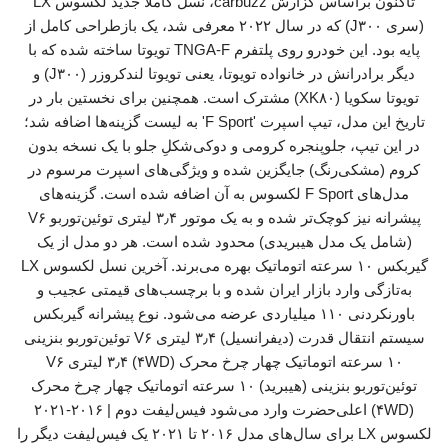
تاکنون براساس گزارش carbuzz، نسل کاملا جدید لکسوس LX
(سری J۳۰۰) که در سال ۲۰۲۲ معرفی شد، یک بازطراحی کامل از
پایه بود. این خودرو روی پلتفرم TNGA-F تویوتا ساخته شده که با
دیگر برادرانش در خانواده تویوتا، یعنی تویوتا لندکروزر (J۳۰۰) و
تویوتا سکویا (XK۸۰) مشترک است. همچنین برای نخستین بار در
تاریخ این مدل، تیپ اسپرت 'F Sport' به لیست گزینه‌ها اضافه شد؛
در این تیپ، جلوپنجره کرومی و دوکی‌شکلِ جلو با یک نسخه بدون
کروم (مشکی‌رنگ) جایگزین شده و ویژگی‌های اسپرت مرسوم در
مدل‌های F Sport لکسوس به آن اضافه شده است. گزینه‌های
پیشرانه نیز کوچک‌تر شده و به یک موتور ۳٫۴ لیتری توئین‌توربو V۶
(شامل یک مدل هیبریدی) محدود شده است. هر دو مدل از یک
گیربکس ۱۰ سرعته اتوماتیک بهره می‌برند. آخرین نسل لکسوس LX
به‌تازگی وارد بازار ایران شده و با برچسب‌های قیمتی عجیب و
باورنکردنی ۱۱۰ میلیاردی عرضه می‌شود. نوع پیشرانه گیربکس
سیستم انتقال قدرت (دیفرانسیل) ۳٫۴ لیتری V۶ توئین‌توربو بنزینی
۱۰ سرعته اتوماتیک چهار چرخ محرک (۴WD) ۳٫۴ لیتری V۶
توئین‌توربو بنزینی (هیبرید) ۱۰ سرعته اتوماتیک چهار چرخ محرک
(۴WD) اعلی‌حضرت وارد می‌شود فیس‌لیفت دوم | ۲۰۱۶-۲۰۲۱
لکسوس LX برای سال‌های مدل ۲۰۱۶ تا ۲۰۲۱ یک فیس‌لیفت دیگر را