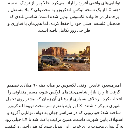
توانایی‌های واقعی آفرود را ارائه می‌کرد. حالا پس از نزدیک به سه
دهه، LX از یک نسخه لوکسِ لندکروزر به محصولی کاملا مستقل و
پرچمدار در خانواده لکسوس تبدیل شده است؛ شاسی‌بلندی که
همچنان فلسفه اصلی خود را حفظ کرده، اما هم‌زمان با فناوری و
طراحی روز تکامل یافته است.
امیرمسعود عابدین: وقتی لکسوس در میانه دهه ۹۰ میلادی تصمیم
گرفت تا وارد بازار شاسی‌بلندهای لوکس شود، مسیر متفاوتی را
انتخاب کرد. برخلاف بسیاری از رقبای آن زمان که بیشتر روی تجمل
شهری تمرکز داشتند، LX بر پایه پلتفرم سرسخت تویوتا لندکروزر
ساخته شد؛ خودرویی که در سراسر جهان به دوام، توانایی آفرود و
استهلاک پایین شهرت داشت. همین ترکیب باعث شد تا LX خیلی زود
به گزینه‌ای محبوب برای خریدارانی تبدیل شود که هم راحتی و کیفیت