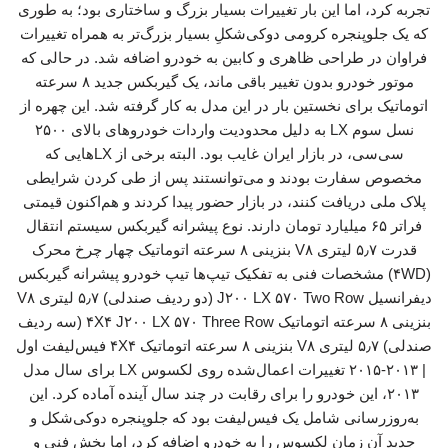
تجربه کرد، اما این بار تغییرات بسیار بزرگ و ساختاری بود؛ به طوری
که یک جلوپنجره کرومی دوکی‌شکلِ بسیار بزرگ‌تر به همراه تغییرات
فراوان در طراحی ظاهری و کابین به خودرو اضافه شد. در حالی که
موتور خودرو بدون تغییر باقی ماند، یک گیربکس جدید ۸ سرعته
اتوماتیک برای نخستین بار در این مدل به کار گرفته شد. این چهره از
نسل سوم LX به دلیل محدودیت واردات خودروهای بالای ۲۵۰۰
سی‌سی، در بازار ایران غایب بود. البته برخی از LX‌هایی که
مخصوص سفارت بودند و می‌توانستند پس از طی کردن شرایطی
پلاک ملی دریافت کنند، در بازار حضور پیدا کردند و هم‌اکنون قیمتی
فراتر ۶۵ میلیارد تومان دارند. نوع پیشرانه گیربکس سیستم انتقال
قدرت ۵٫۷ لیتری V۸ بنزینی ۸ سرعته اتوماتیک چهار چرخ محرک
(۴WD) مشخصات فنی به تفکیک تیپ‌ها تیپ خودرو پیشرانه گیربکس
دیفرانسیل J۲۰۰ LX ۵۷۰ Two Row (دو ردیف صندلی) ۵٫۷ لیتری V۸
بنزینی ۸ سرعته اتوماتیک ۴X۴ J۲۰۰ LX ۵۷۰ Three Row (سه ردیف
صندلی) ۵٫۷ لیتری V۸ بنزینی ۸ سرعته اتوماتیک ۴X۴ فیس‌لیفت اول
| ۲۰۱۳-۲۰۱۵ تغییرات اعمال‌شده روی لکسوس LX برای سال مدل
۲۰۱۳، این خودرو را برای رقابت در چند سال آینده آماده کرد. این
به‌روزرسانی شامل یک فیس‌لیفت بود که جلوپنجره دوکی‌شکل و
جدید آن زمانِ لکسوس را به خودرو اضافه کرد، اما بخش فنی و