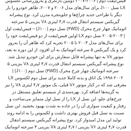
فیس‌لیفت دوم | ۲۰۰۶-۲۰۰۷ دومین بازنگری و به‌روزرسانی لکسوس
LX نسل J۱۰۰ برای سال‌های مدل ۲۰۰۶ و ۲۰۰۷، ظاهر خودرو را بار
دیگر با طراحی جدید چراغ‌ها و جلوپنجره مدرن کرد. نوع پیشرانه
گیربکس سیستم انتقال قدرت ۴٫۷ لیتری V۸ بنزینی ۵ سرعته
اتوماتیک چهار چرخ محرک (۴WD) نسل دوم (J۱۰۰) – فیس‌لیفت اول
| ۲۰۰۳-۲۰۰۵ نسل دوم LX اولین فیس‌لیفت از دو فیس‌لیفت خود را
برای سال‌های مدل ۲۰۰۳ تا ۲۰۰۵ تجربه کرد که ظاهر آن را به‌روز
کرد و یک گیربکس ۵ سرعته اتوماتیک به آن افزود. از این دوره به بعد،
موتور V۸ به تنها پیشرانه قابل سفارش برای این خودرو تبدیل شد.
نوع پیشرانه گیربکس سیستم انتقال قدرت ۴٫۷ لیتری V۸ بنزینی ۵
سرعته اتوماتیک چهار چرخ محرک (۴WD) نسل دوم (J۱۰۰) |
۱۹۹۸-۲۰۰۲ یک اتاق و بدنه کاملا جدید برای نسل دوم لکسوس LX
معرفی شد که در کنار موتور V۶ قبلی، یک موتور ۴٫۷ لیتری V۸ را نیز
به گزینه‌ها اضافه کرد. بهره‌مندی از سیستم تعلیق مستقل در
چرخ‌های جلو، این نسل از LX را از نسل اول متمایز می‌ساخت و
رفتار و کیفیت سواری آن را در جاده به شدت بهبود بخشید. این نسل
نسبت به نسل قبل فروش بهتری داشت و لکسوس را به ادامه روند
تولید این مدل امیدوار کرد. نوع پیشرانه گیربکس سیستم انتقال
قدرت ۴٫۷ لیتری V۶ بنزینی / ۴٫۷ لیتری V۸ بنزینی ۴ سرعته اتوماتیک