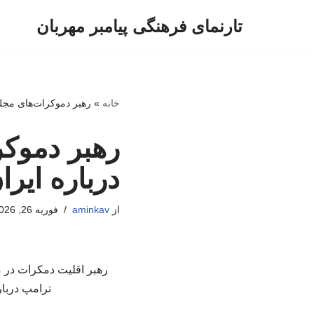
تارنمای فرهنگی پیامبر مهربان
پرش
به
محتوا
خانه
»
رهبر دموکرات‌های مجلس
رهبر دموکر
درباره ایر
از
aminkav
فوریه 26, 2026
رهبر اقلیت دمکرات در م
ترامپ دربار