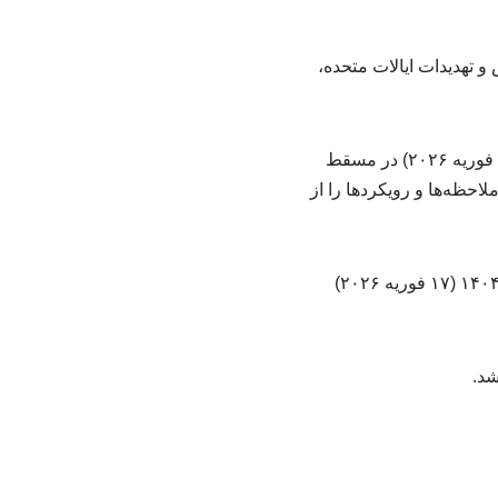
قض و تهدیدات ایالات متحده،
دور نخست مذاکرات غیرمستقیم تهران – واشنگتن پس از جنگ 12 روزه، جمعه ۱۷ بهمن ۱۴۰۴ (۶ فوریه ۲۰۲۶) در مسقط
احظه‌ها و رویکردها را از
دور دوم مذاکرات هسته‌ای میان ایران و ایالات متحده در شهر ژنو سوئیس روز سه‌شنبه ۲۸ بهمن ۱۴۰۴ (۱۷ فوریه ۲۰۲۶)
شد.