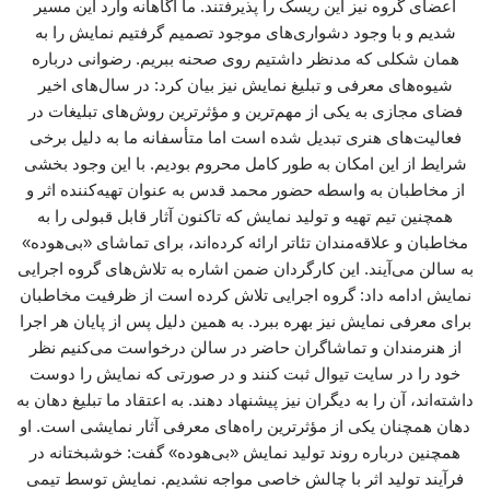
اعضای گروه نیز این ریسک را پذیرفتند. ما آگاهانه وارد این مسیر
شدیم و با وجود دشواری‌های موجود تصمیم گرفتیم نمایش را به
همان شکلی که مدنظر داشتیم روی صحنه ببریم. رضوانی درباره
شیوه‌های معرفی و تبلیغ نمایش نیز بیان کرد: در سال‌های اخیر
فضای مجازی به یکی از مهم‌ترین و مؤثرترین روش‌های تبلیغات در
فعالیت‌های هنری تبدیل شده است اما متأسفانه ما به دلیل برخی
شرایط از این امکان به طور کامل محروم بودیم. با این وجود بخشی
از مخاطبان به واسطه حضور محمد قدس به عنوان تهیه‌کننده اثر و
همچنین تیم تهیه و تولید نمایش که تاکنون آثار قابل قبولی را به
مخاطبان و علاقه‌مندان تئاتر ارائه کرده‌اند، برای تماشای «بی‌هوده»
به سالن می‌آیند. این کارگردان ضمن اشاره به تلاش‌های گروه اجرایی
نمایش ادامه داد: گروه اجرایی تلاش کرده است از ظرفیت مخاطبان
برای معرفی نمایش نیز بهره ببرد. به همین دلیل پس از پایان هر اجرا
از هنرمندان و تماشاگران حاضر در سالن درخواست می‌کنیم نظر
خود را در سایت تیوال ثبت کنند و در صورتی که نمایش را دوست
داشته‌اند، آن را به دیگران نیز پیشنهاد دهند. به اعتقاد ما تبلیغ دهان به
دهان همچنان یکی از مؤثرترین راه‌های معرفی آثار نمایشی است. او
همچنین درباره روند تولید نمایش «بی‌هوده» گفت: خوشبختانه در
فرآیند تولید اثر با چالش خاصی مواجه نشدیم. نمایش توسط تیمی