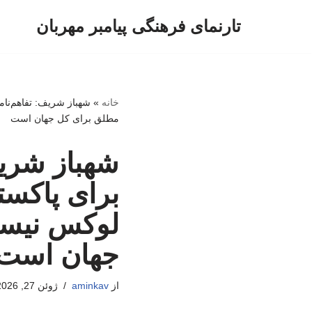
تارنمای فرهنگی پیامبر مهربان
پرش
به
محتوا
خانه
»
شهباز شریف: تفاهم‌نام
مطلق برای کل جهان است
شهباز شریف:
برای پاکست
لوکس نیست
جهان است
از
aminkav
ژوئن 27, 2026