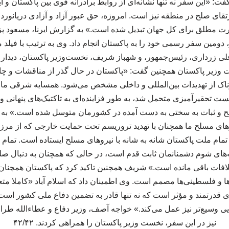
 گفت: «این سفر نه تنها نشانه‌ای از روابط برادرانه قوی بین پاکستان و ا
قای صلح در منطقه نیز است. امروزه، حق عبور آزاد و آزادی دریانور
رت مطلق برای کل جهان تبدیل شده است.» به گزارش ایرنا، مسعود پ
ن، روز سه‌شنبه ۲ تیر، دومین سفر رسمی خود را به پاکستان انجام داد. وی به ترتیب ب
ی زرداری، رئیس‌جمهور، و شهباز شریف، نخست‌وزیر پاکستان، دیدار
 وزیر پاکستان همچنین گفت: «پاکستان در حال گذر از مناقشات و چا
اک از تهدیدات بین‌المللی و داخلی مشخص می‌شود. همسایه شرقی ما، 
 تحقیرآمیزی متحمل شد، به طور فزاینده‌ای به تاکتیک‌های پنهانی و اس
 و ثبات به سختی به دست آمده در کشورمان متوسل شده است.» به ن
روهای مسلح ما همچنان با تهدید تروریسم تحت حمایت خارجی که از م
. تمام ملت پاکستان شانه به شانه با نیروهای مسلح ایستاده است. تمام
ای شوم دشمنانمان ثابت قدم است، در حالی که همچنان به دنبال صلح
لافات باقی مانده است.» شریف همچنین تاکید کرد که پاکستان همچنان د
ا و فلسطینی‌ها مصمم است. وی اطمینان داد که اسلام آباد «کاملا متع
ی قدرتمند و مؤثر است که نه تنها قادر به تضمین دفاع ملی کشور است،
ایی وسیع‌تر نیز عمل می‌کند.» خواجه آصف، وزیر دفاع و عطاءالله طرا
نیز در این سفر، نخست وزیر پاکستان را همراهی کردند. ۴۲/۴۲