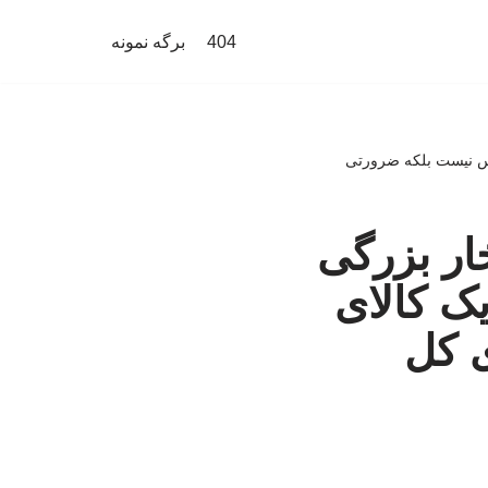
404
برگه نمونه
وکس نیست بلکه ضرورتی
خار بزرگی
یک کالای
 کل