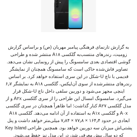
به گزارش تارنمای فرهنگی پیامبر مهربان (ص) و براساس گزارش
زومیت، رندرهای منتسب‌به گلکسی A۱۸ منتشر شده و طراحی
گوشی اقتصادی بعدی سامسونگ را پیش از رونمایی نشان می‌دهد.
تصاویر فاش‌شده حاکی است که سامسونگ همچنان از نمایشگر
قدیمی با ناچ U-شکل در این سری استفاده خواهد کرد. بر اساس
رندرهای منتشرشده از سوی آن‌لیکس، گلکسی A۱۸ به نمایشگر ۶٫۷
اینچی مجهز می‌شود و دوربین سلفی داخل ناچ U-‌شکل قرار
می‌گیرد. سامسونگ امسال این طراحی را از سری گلکسی A۲x و از
مدل گلکسی A۲۷ کنار گذاشت؛ اما ظاهراً همچنان در سری گلکسی
A۰x و گلکسی A۱x به استفاده از آن ادامه می‌دهد. گلکسی A۱۸
ابعادی در حدود ۱۶۴٫۴ × ۷۷٫۸ × ۷٫۸۴ میلی‌متر خواهد داشت و پنل
پشتی‌اش میزبان سه دوربین خواهد بود. همچنین طراحی Key Island
که دو سال پیش معرفی شد، در این مدل نیز حفظ می‌شود.