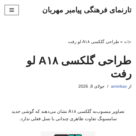
تارنمای فرهنگی پیامبر مهربان
پرش
به
محتوا
خانه
»
طراحی گلکسی A۱۸ لو رفت
طراحی گلکسی A۱۸ لو
رفت
از
aminkav
جولای 8, 2026
تصاویر منسوب‌به گلکسی A۱۸ نشان می‌دهند که گوشی جدید
سامسونگ تفاوت ظاهری چندانی با نسل فعلی ندارد.