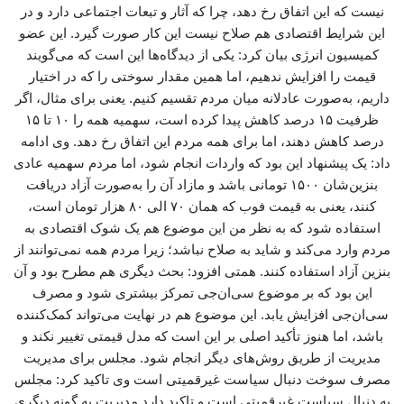
نیست که این اتفاق رخ دهد، چرا که آثار و تبعات اجتماعی دارد و در
این شرایط اقتصادی هم صلاح نیست این کار صورت گیرد. این عضو
کمیسیون انرژی بیان کرد: یکی از دیدگاه‌ها این است که می‌گویند
قیمت را افزایش ندهیم، اما همین مقدار سوختی را که در اختیار
داریم، به‌صورت عادلانه میان مردم تقسیم کنیم. یعنی برای مثال، اگر
ظرفیت ۱۵ درصد کاهش پیدا کرده است، سهمیه همه را ۱۰ تا ۱۵
درصد کاهش دهند، اما برای همه مردم این اتفاق رخ دهد. وی ادامه
داد: یک پیشنهاد این بود که واردات انجام شود، اما مردم سهمیه عادی
بنزین‌شان ۱۵۰۰ تومانی باشد و مازاد آن را به‌صورت آزاد دریافت
کنند، یعنی به قیمت فوب که همان ۷۰ الی ۸۰ هزار تومان است،
استفاده شود که به نظر من این موضوع هم یک شوک اقتصادی به
مردم وارد می‌کند و شاید به صلاح نباشد؛ زیرا مردم همه نمی‌توانند از
بنزین آزاد استفاده کنند. همتی افزود: بحث دیگری هم مطرح بود و آن
این بود که بر موضوع سی‌ان‌جی تمرکز بیشتری شود و مصرف
سی‌ان‌جی افزایش یابد. این موضوع هم در نهایت می‌تواند کمک‌کننده
باشد، اما هنوز تأکید اصلی بر این است که مدل قیمتی تغییر نکند و
مدیریت از طریق روش‌های دیگر انجام شود. مجلس برای مدیریت
مصرف سوخت دنبال سیاست غیرقمیتی است وی تاکید کرد: مجلس
به دنبال سیاست غیرقمیتی است و تاکید دارد مدیریت به گونه دیگری