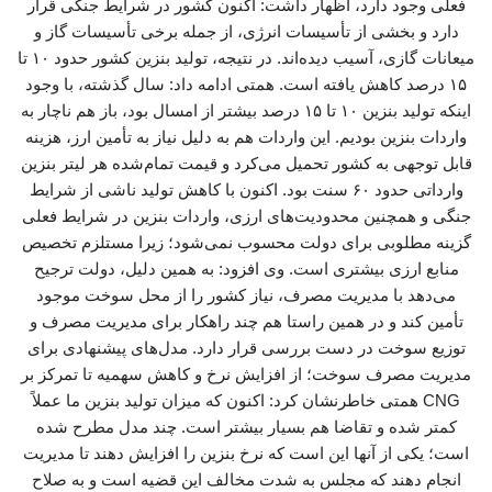
فعلی وجود دارد، اظهار داشت: اکنون کشور در شرایط جنگی قرار
دارد و بخشی از تأسیسات انرژی، از جمله برخی تأسیسات گاز و
میعانات گازی، آسیب دیده‌اند. در نتیجه، تولید بنزین کشور حدود ۱۰ تا
۱۵ درصد کاهش یافته است. همتی ادامه داد: سال گذشته، با وجود
اینکه تولید بنزین ۱۰ تا ۱۵ درصد بیشتر از امسال بود، باز هم ناچار به
واردات بنزین بودیم. این واردات هم به دلیل نیاز به تأمین ارز، هزینه
قابل توجهی به کشور تحمیل می‌کرد و قیمت تمام‌شده هر لیتر بنزین
وارداتی حدود ۶۰ سنت بود. اکنون با کاهش تولید ناشی از شرایط
جنگی و همچنین محدودیت‌های ارزی، واردات بنزین در شرایط فعلی
گزینه مطلوبی برای دولت محسوب نمی‌شود؛ زیرا مستلزم تخصیص
منابع ارزی بیشتری است. وی افزود: به همین دلیل، دولت ترجیح
می‌دهد با مدیریت مصرف، نیاز کشور را از محل سوخت موجود
تأمین کند و در همین راستا هم چند راهکار برای مدیریت مصرف و
توزیع سوخت در دست بررسی قرار دارد. مدل‌های پیشنهادی برای
مدیریت مصرف سوخت؛ از افزایش نرخ و کاهش سهمیه تا تمرکز بر
CNG همتی خاطرنشان کرد: اکنون که میزان تولید بنزین ما عملاً
کمتر شده و تقاضا هم بسیار بیشتر است. چند مدل مطرح شده
است؛ یکی از آنها این است که نرخ بنزین را افزایش دهند تا مدیریت
انجام دهند که مجلس به شدت مخالف این قضیه است و به صلاح