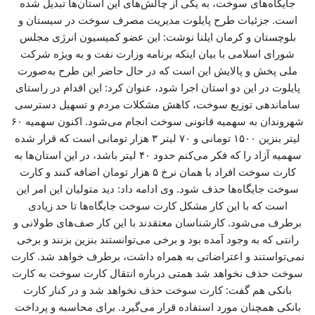
جایگاه‌های سوخت، به یکی از چالش‌های این استان‌ها تبدیل شده
است. جزئیات طرح پایلوت مدیریت مصرف سوخت در سیستان و
بلوچستان و کرمان ایلنا نوشت: این عضو کمیسیون انرژی مجلس
شورای اسلامی با بیان اینکه برنامه وزارت نفت و به ویژه شرکت
ملی پخش و پالایش این است که در حال حاضر این طرح به‌صورت
پایلوت در این دو استان اجرا شود، عنوان کرد: این اقدام در راستای
ساماندهی توزیع سوخت، کاهش مشکلات مردم و تسهیل دسترسی
شهروندان به سهمیه قانونی سوخت انجام می‌شود. اکنون سهمیه ۶۰
لیتر بنزین ۱۵۰۰ تومانی و ۷۰ لیتر ۳ هزار تومانی است که قرار شده
سهمیه آزاد را که فکر می‌کنم حدود ۴۰ لیتر باشد، در این استان‌ها به
کارت سوخت افراد با همان نرخ ۵ هزار تومان اضافه کنند و کارت
سوخت جایگاه‌ها حذف شود. وی ادامه داد: دید متولیان این امر این
است که با این کار مشکل کارت سوخت جایگاه‌ها تا حد زیادی
برطرف می‌شود. کارشناسان معتقدند با این کار صف‌های طولانی و
رانتی که به وجود آمده بود و برخی می‌توانستند بنزین بزنند و برخی
نمی‌تواستند و اعتراضاتی به همراه داشت، برطرف خواهد شد. کارت
سوخت حذف نخواهد شد همتی درباره انتقال کارت سوخت به کارت
بانکی هم گفت: کارت سوخت حذف نخواهد شد و در کنار کارت
بانکی همچنان مورد استفاده قرار می‌گیرد. برای محاسبه و پرداخت