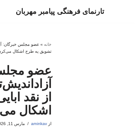
تارنمای فرهنگی پیامبر مهربان
پرش
به
محتوا
خانه
»
عضو مجلس خبرگان: آیت‌ا
تشویق یه طرح اشکال می‌کرد
عضو مجلس خ
آزاداندیش‌ت
از نقد ابا
اشکال می‌
از
aminkav
مارس 11, 2026