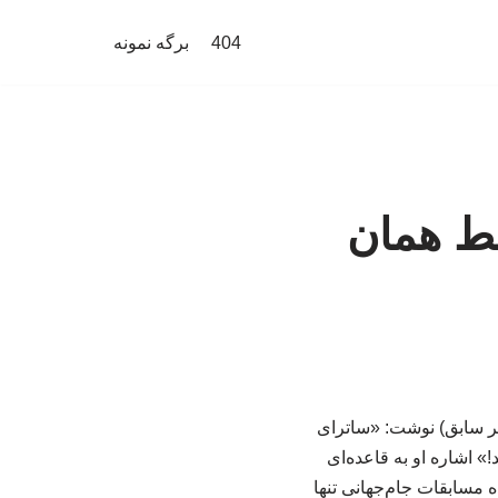
404
برگه نمونه
قط همان
تر سابق) نوشت: «ساترای
!» اشاره او به قاعده‌ای
 مسابقات جام‌جهانی تنها