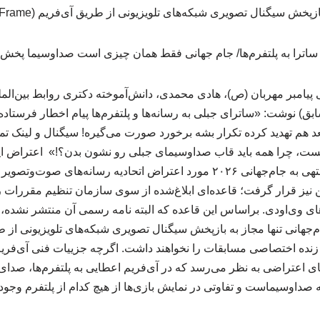
پخش سیگنال تصویری شبکه‌های تلویزیونی از طریق آی‌فریم (iFrame) هستند.
پیامبر مهربان (ص)، هادی محمدی، دانش‌آموخته دکتری روابط بین‌الملل
بق) نوشت: «ساترای جبلی به رسانه‌ها و پلتفرم‌ها پیام اخطار فرستاده 
ت، چرا همه باید قاب صداوسیمای جبلی رو نشون بدن؟!» اعتراض این ر
است که در روزهای منتهی به جام‌جهانی ۲۰۲۶ مورد اعتراض اتحادیه رسانه‌ها
ن نیز قرار گرفت؛ قاعده‌ای ابلاغ‌شده از سوی سازمان تنظیم مقررات 
م‌های وی‌اودی. براساس این قاعده که البته نامه رسمی آن منتشر نشد
 زنده اختصاصی مسابقات را نخواهند داشت. اگرچه جزییات فنی آی‌فر
ی اعتراضی به نظر می‌رسد که در آی‌فریم اعطایی به پلتفرم‌ها، صد
صداوسیماست و تفاوتی در نمایش بازی‌ها از هیچ کدام از پلتفرم وجود نخوا