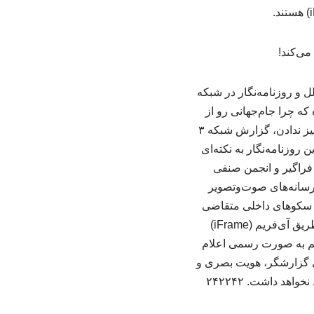
 و روزنامه‌نگار در شبکه
که چرا جام‌جهانی رو از
صداوسیما پخش نکردید! بعد هم تهدید کرده تکرار بشه برخورد صورت می‌گیره! سیگنال و لینک تمیز ندادن، گزارش شبکه ۳
وزنامه‌نگار به نکته‌ای
ی صوت‌وتصویر فراگیر و انجمن صنفی
رسانه‌های صوت‌وتصویر
ه، سکوهای داخلی متقاضی
پخش زنده مسابقات جام‌جهانی تنها مجاز به بازپخش سیگنال تصویری شبکه‌های تلویزیونی از طریق آی‌فریم (iFrame)
یم به صورت رسمی اعلام
ای گزارشگر، هویت بصری و
هد داشت. ۲۴۲۲۴۲