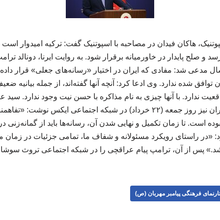
وتنیک،‌ هاکان فیدان در مصاحبه با اسپوتنیک گفت: ترکیه امیدوار است 
د و صلح پایدار در خاورمیانه برقرار شود. به روایت ایرنا، دونالد ‏تر
مدعی شد: مفادی که ایران در اختیار «رسانه‌های جعلی» قرار داده، 
افق شده ندارد. وی ادعا کرد: آنچه آنها گفته‌اند، از جمله بیانیه ضع
اقعیت ندارد. با آنها چیزی به نام مذاکره با حسن نیت وجود ندارد. سید
خارجه جمهوری اسلامی ایران نیز روز جمعه (۲۲ خرداد) در شبکه اجتماعی ایکس نو
وده است. تا زمان تکمیل و نهایی شدن آن، رسانه‌ها باید از گمانه‌زنی د
د: «در راستای رویکرد مسئولانه و شفاف ما، تمامی جزئیات در زمان 
.» پس از آن، ترامپ پیام عراقچی را در شبکه اجتماعی تروث سوشال خو
ارنمای فرهنگی پیامبر مهربان (ص)