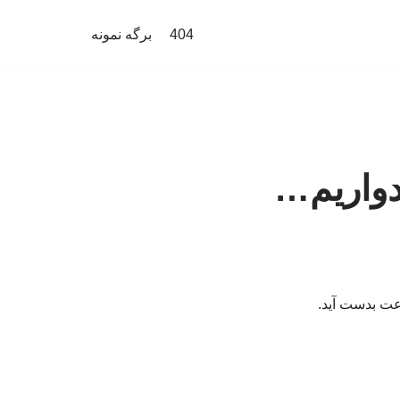
404
برگه نمونه
یدواریم…
رعت بدست آید.