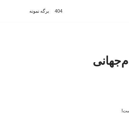
404
برگه نمونه
جام‌جهانی
ست!