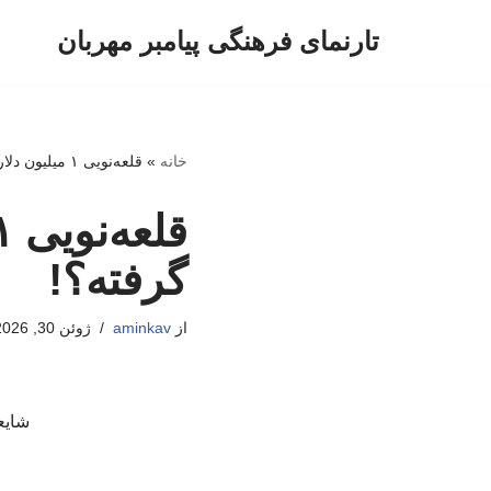
تارنمای فرهنگی پیامبر مهربان
پرش
به
محتوا
خانه
»
قلعه‌نویی ۱ میلیون دلارش را قبل از جام‌جهانی گرفته؟!
گرفته؟!
از
aminkav
ژوئن 30, 2026
شایع