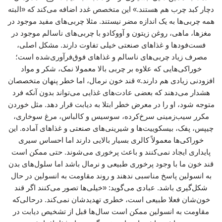
دچار کبد چرب هم هستند.» این متخصص غدد اضافه می‌کند که «البته
همه چربی‌ها به یک اندازه مضر نیستند. مثلا چربی‌های مفید موجود در
مغزها، ماهی، روغن زیتون و آووکادو با چربی‌های ناسالم موجود در
فست‌فودها و غذاهای صنعتی خیلی تفاوت دارند. مشکل اصلی،
مصرف زیاد چربی‌های ناسالم و غذاهای فوق‌فرآوری‌شده است؛
خوراکی‌هایی که علاوه بر چربی بالا معمولا نمک، شکر و مواد
افزودنی زیادی هم دارند.» قند خون نرمال، اما خطر پنهان متخصصان
هشدار می‌دهند که بعضی عادت‌های غذایی می‌تواند بدون آنکه فرد
متوجه شود، او را در معرض خطر ابتلا به دیابت قرار دهد. مثل خوردن
مکرر سیب‌زمینی سرخ‌کرده، سوسیس و کالباس، مرغ سوخاری،
چیپس، پفک، بیسکوییت‌ها و شیرینی‌های صنعتی و غذاهای آماده. این
خوراکی‌ها معمولاً کالری بسیار بالایی دارند اما احساس سیری
پایداری ایجاد نمی‌کنند و باعث پرخوری می‌شوند. حتی ممکن است
قند خون ما با وجود پرخوری طبیعی و نرمال باشد اما سلول‌های بدن
به انسولین پاسخ مناسبی ندهند و روند مقاومت به انسولین در حال
شکل‌گیری باشد. عبادی می‌گوید: «خیلی‌ها تصور می‌کنند اگر قند
خون‌شان فعلا طبیعی است، خطری تهدیدشان نمی‌کند. درحالی‌که
مقاومت به انسولین ممکن است سال‌ها قبل از تشخیص دیابت در