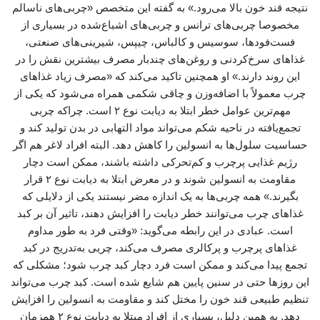
نتیجه قند خون بالا می‌رود.» به گفته این متخصص «چربی‌های ناسالم
مخصوصا چربی‌های ترانس و چربی‌های اشباع‌شده در بسیاری از
فست‌فودها، سوسیس و کالباس، چیپس، شیرینی‌های صنعتی،
غذاهای سرخ‌کردنی و روغن‌های چندبار مصرف بیشترین نقش را در
این روند دارند.» او همچنین تاکید می‌کند که «مصرف زیاد غذاهای
چرب معمولاً با اضافه‌وزن و چاقی شکمی همراه می‌شود که یکی از
مهم‌ترین عوامل خطر ابتلا به دیابت نوع ۲ است. چراکه چربی
تجمع‌یافته در ناحیه شکم می‌تواند مواد التهابی در بدن تولید کند و
حساسیت سلول‌ها به انسولین را کاهش دهد. البته افراد لاغر هم اگر
رژیم غذایی پرچرب و کم‌تحرکی داشته باشند، ممکن است دچار
مقاومت به انسولین شوند و در معرض ابتلا به دیابت نوع ۲ قرار
بگیرند.» همه چربی‌ها به یک اندازه مضر نیستند یکی از دلایلی که
غذاهای چرب می‌توانند خطر دیابت را افزایش دهند، تاثیر آن بر کبد
است. عبادی در این رابطه می‌گوید: «وقتی فرد به‌ طور مداوم
غذاهای پرچرب و پرکالری مصرف می‌کند، چربی به‌تدریج در کبد
تجمع پیدا می‌کند و ممکن است فرد دچار کبد چرب شود؛ مشکلی که
این روزها حتی در سنین پایین هم شایع شده است. کبد چرب می‌تواند
تنظیم طبیعی قند خون را مختل کند و مقاومت به انسولین را افزایش
دهد. به همین دلیل، بسیاری از افراد مبتلا به دیابت نوع ۲ همزمان