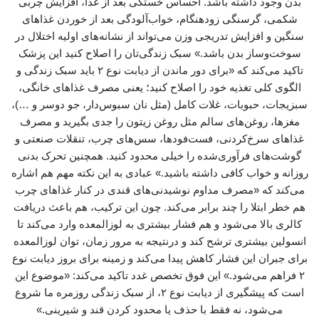
بدن وجود داشته باشد. احساس خستگی بعد از غذا، افزایش چربی
شکمی، گرسنگی زودهنگام، خواب‌آلودگی بعد از خوردن غذاهای
سنگین و افزایش تدریجی وزن می‌تواند از نشانه‌های اولیه اختلال در
سوخت‌وساز بدن باشد.» سبک زندگی‌تان را اصلاح کنید این پزشک
تاکید می‌کند که «برای دور ماندن از دیابت نوع ۲ باید سبک زندگی و
الگوی کلی تغذیه خود را اصلاح کنید؛ یعنی مصرف غذاهای خانگی،
سبزیجات، حبوبات، غلات کامل (مثل نان سبوس‌دار، جو دوسر و …)،
مغزها، روغن‌های سالم مثل روغن زیتون را جدی بگیرید و مصرف
غذاهای سرخ‌کردنی، فست‌فودها، سس‌های چرب، تنقلات صنعتی و
گوشت‌های فرآوری‌شده را خیلی محدود کنید. همچنین تحرک بدنی
روزانه و خواب کافی داشته باشید.» عبادی به این نکته مهم هم اشاره
می‌کند که «مصرف مداوم نوشیدنی‌های قندی در کنار غذاهای چرب
هم خطر ابتلا را چند برابر می‌کند. چون این ترکیب، هم باعث دریافت
کالری بالا می‌شود و هم فشار بیشتری به لوزالمعده وارد می‌کند تا
انسولین بیشتری ترشح کند و درنتیجه به‌ مرور زمان، توان لوزالمعده
برای جبران این فشار کاهش پیدا می‌کند و زمینه برای بروز دیابت نوع
۲ فراهم می‌شود.» این فوق تخصص غدد تاکید می‌کند: «موضوع این
است که پیشگیری از دیابت نوع ۲، از سبک زندگی روزمره ما شروع
می‌شود، نه فقط با حذف یا محدود کردن قند و شیرینی.»