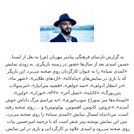
به گزارش تارنمای فرهنگی پیامبر مهربان (ص) به نقل از ایسنا،
حسین امیدی بعد از سال‌ها حضور در زمینه بازیگری، به زودی نمایش
«کمدی سیاه» را به عنوان کارگردان روی صحنه می‌برد. این بازیگر
که با بازی در نمایش‌های «پناه‌کاه»، «اژدهای طلایی»، «شهر ما»،
«در انتظار آدولف»، «سه خواهر»، «قضیه مترانپاژ»، «مرسولات
پترزبورگ»، «کاناپه»، «نسل آخر»، «P۲»، «توران»، «ولپن»،
«ایستاده‌ها سر سوراخ سوپ‌خوری»، «به مراسم مرگ داداش خوش
آمدید»، «عروس، کابوس، افسوس، بولوتوس» و … روی صحنه رفته
است، مردادماه امسال نمایش «کمدی سیاه» را روی صحنه می‌برد.
متن این نمایش نوشته پیتر شفر است که با ترجمه امیرحسین بیات
روی صحنه می‌رود و امیدی علاوه بر کارگردانی و بازی در این نمایش،