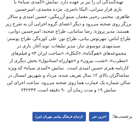
تهیه‌کنندگی آن را نیز بر عهده دارد. نمایش «کمدی سیاه» با
بازی فراز ‌سرابی، الیکا ‌ناصری، مژده محمدی، امیرحسین
‌طاهری، مجتبی ‌رجبی ‌معمار، مینو ‌آزرمگین، حسین ‌امیدی و سالار
‌برزگر روی صحنه می‌رود و دیگر اعضای گروه اجرایی آن به شرح زیر
هستند: مدیر پروژه: رضا ‌سامانی، طراح صحنه: امیرحسین ‌دوانی،
طراح لباس: مهرنوش ‌بیانی، طراح نور: علی ‌کوزه‌گر، طراح پوستر:
سیدمهدی ‌موسوی ‌تبار، مدیر تبلیغات: نوید ‌آغاز. بازی در
مجموعه‌های «هم‌گناه»، «کنکل»، «ساخت ایران ۳» و فیلم‌های
«مطرب»، «شب، بیرون» و «چهارراه استانبول» بخش دیگری از
کارنامه هنری حسین امیدی است. نمایش «کمدی سیاه» که ویژه
تماشاگران بالای ۱۲ سال تعریف شده، مرداد و شهریور امسال در
سالن شماره یک عمارت هما روی صحنه می‌رود. ساعت اجرای این
نمایش ۱۹ و مدت زمان آن ۹۰ دقیقه است. ۲۴۲۲۴۳
برچسب‌ها:
اخرین خبر
تارنمای فرهنگی پیامبر مهربان (ص)