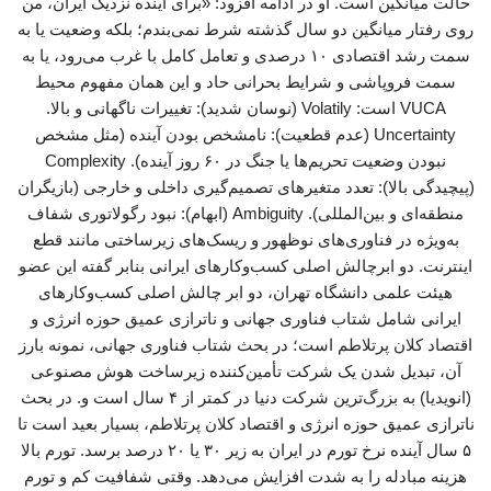
حالت میانگین است. او در ادامه افزود: «برای آینده نزدیک ایران، من
روی رفتار میانگین دو سال گذشته شرط نمی‌بندم؛ بلکه وضعیت یا به
سمت رشد اقتصادی ۱۰ درصدی و تعامل کامل با غرب می‌رود، یا به
سمت فروپاشی و شرایط بحرانی حاد و این همان مفهوم محیط
VUCA است: Volatily (نوسان شدید): تغییرات ناگهانی و بالا.
Uncertainty (عدم قطعیت): نامشخص بودن آینده (مثل مشخص
نبودن وضعیت تحریم‌ها یا جنگ در ۶۰ روز آینده). Complexity
(پیچیدگی بالا): تعدد متغیرهای تصمیم‌گیری داخلی و خارجی (بازیگران
منطقه‌ای و بین‌المللی). Ambiguity (ابهام): نبود رگولاتوری شفاف
به‌ویژه در فناوری‌های نوظهور و ریسک‌های زیرساختی مانند قطع
اینترنت. دو ابرچالش اصلی کسب‌وکارهای ایرانی بنابر گفته این عضو
هیئت علمی دانشگاه تهران، دو ابر چالش اصلی کسب‌وکارهای
ایرانی شامل شتاب فناوری جهانی و ناترازی عمیق حوزه انرژی و
اقتصاد کلان پرتلاطم است؛ در بحث شتاب فناوری جهانی، نمونه بارز
آن، تبدیل شدن یک شرکت تأمین‌کننده زیرساخت هوش مصنوعی
(انویدیا) به بزرگ‌ترین شرکت دنیا در کمتر از ۴ سال است و. در بحث
ناترازی عمیق حوزه انرژی و اقتصاد کلان پرتلاطم، بسیار بعید است تا
۵ سال آینده نرخ تورم در ایران به زیر ۳۰ یا ۲۰ درصد برسد. تورم بالا
هزینه مبادله را به شدت افزایش می‌دهد. وقتی شفافیت کم و تورم