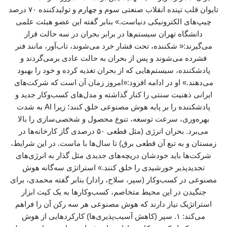
تایوان قلب تپنده انقلاب صنعتی سوم و چهارم و تولیدکننده ۷۰ درصد
چیپ‌های الکترونیکی دنیاست.» بنابر گفته این عضو هیئت علمی
دانشگاه تهران سیستم‌ها در برابر بحران در سه حالت قرار
می‌گیرند:« شکننده، تحت فشار خرد می‌شوند، تاب‌آور، مانند فنر
فشرده می‌شوند و پس از بحران به حالت عادی برمی‌گردند و
پادشکننده، سیستم‌هایی که از بحران تغذیه کرده و خود را بهبود
می‌دهند.» او در ادامه افزود:«امروز زمان آن است که شرکت‌های
ایرانی ذهنیت سنتی را کنار گذاشته و مدل‌های کسب‌وکار جدید و
پادشکننده را بر پایه هوش مصنوعی خلق کنند؛ زیرا AI به شدت
بهره‌وری، سرعت توسعه، تنوع محصول و شخصی‌سازی را بالا
می‌برد. بحران انرژی (مثل قطعی ۵۰ درصدی گاز کارخانه‌ها در
زمستان و به تبع آن قطعی برق) تا سال‌ها با ماست. در این شرایط،
شرکت‌ها باید خودشان دریچه‌های جدیدی مثل گذار به انرژی‌های
تجدیدپذیر خورشیدی را خلق کنند.» استراتژی سه‌گانه هوش
مصنوعی در کسب‌وکار (سپر، سلاح، رادار) بنابر گفته محمدی، برای
جنگیدن در این محیط متخاصم، کسب‌وکارها به یک کیت ابزار
استراتژیک نیاز دارند که هوش مصنوعی هر سه رکن آن را فراهم
می‌کند: ۱. سپر (کاهش آسیب‌پذیری‌ها) کارکردهایی از هوش