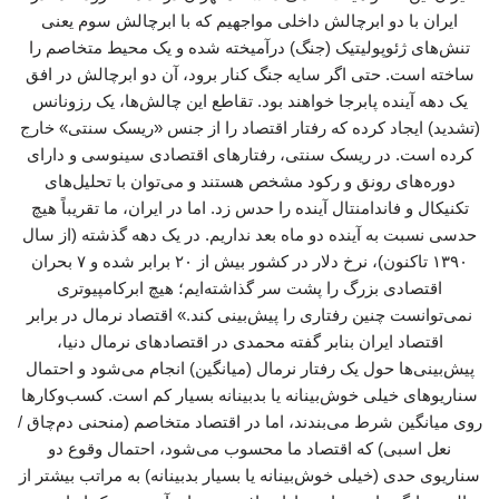
ایران با دو ابرچالش داخلی مواجهیم که با ابرچالش سوم یعنی
تنش‌های ژئوپولیتیک (جنگ) درآمیخته شده و یک محیط متخاصم را
ساخته است. حتی اگر سایه جنگ کنار برود، آن دو ابرچالش در افق
یک دهه آینده پابرجا خواهند بود. تقاطع این چالش‌ها، یک رزونانس
(تشدید) ایجاد کرده که رفتار اقتصاد را از جنس «ریسک سنتی» خارج
کرده است. در ریسک سنتی، رفتارهای اقتصادی سینوسی و دارای
دوره‌های رونق و رکود مشخص هستند و می‌توان با تحلیل‌های
تکنیکال و فاندامنتال آینده را حدس زد. اما در ایران، ما تقریباً هیچ
حدسی نسبت به آینده دو ماه بعد نداریم. در یک دهه گذشته (از سال
۱۳۹۰ تاکنون)، نرخ دلار در کشور بیش از ۲۰ برابر شده و ۷ بحران
اقتصادی بزرگ را پشت سر گذاشته‌ایم؛ هیچ ابرکامپیوتری
نمی‌توانست چنین رفتاری را پیش‌بینی کند.» اقتصاد نرمال در برابر
اقتصاد ایران بنابر گفته محمدی در اقتصادهای نرمال دنیا،
پیش‌بینی‌ها حول یک رفتار نرمال (میانگین) انجام می‌شود و احتمال
سناریوهای خیلی خوش‌بینانه یا بدبینانه بسیار کم است. کسب‌وکارها
روی میانگین شرط می‌بندند، اما در اقتصاد متخاصم (منحنی دم‌چاق /
نعل اسبی) که اقتصاد ما محسوب می‌شود، احتمال وقوع دو
سناریوی حدی (خیلی خوش‌بینانه یا بسیار بدبینانه) به مراتب بیشتر از