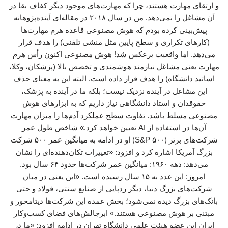
و ارتقای مهارت هستند، چرا که مهارت‌های موجود دیگر کفاف بقا در
آن مشاغل را نمی‌دهد. من در سال ۲۰۱۸ در مقاله‌ای آینده‌پژوهانه
پیش‌بینی کرده بودم که هوش مصنوعی قاعده هرم مهارت‌ها
(کارهای تکراری و سطح پایین مثل منشی تلفنی) را هدف قرار
می‌دهد. اما واقعیت برعکس شد! هوش مصنوعی اکنون رأس هرم
مهارت یعنی مشاغل نیازمند هوشمندی و تخصص بالا (پزشکان، وکلا،
اساتید دانشگاه) را هدف قرار داده است. البته این به معنای حذف
این مشاغل در آینده نزدیک نیست؛ بلکه ما در آینده به پزشک،
حقوقدان و استاد دانشگاهی نیاز داریم که به ابزارهای هوش
مصنوعی مسلط باشد. تفاوت سطح عملکرد آدم‌ها را میزان مهارت
آن‌ها در استفاده از AI تعیین خواهد کرد.» شاخص طول عمر
شرکت‌های برتر (S&P ۵۰۰) او در ادامه به میانگین عمر ۵۰۰ شرکت
بزرگ آمریکا اشاره کرد و افزود: «تغییرات تکان‌دهنده‌ای را نشان
می‌دهد: دهه ۱۹۶۰: میانگین عمر شرکت‌ها حدود ۶۴ سال بود.
امروز: این عدد به ۱۵ سال رسیده است. «این یعنی در میان
شرکت‌های بزرگ دنیا، دیگر ردپایی از صنایع سنتی، فولاد و حتی
بانک‌های بزرگ دیده نمی‌شود؛ بخش عمده این شرکت‌ها دیتامحور و
مبتنی بر هوش مصنوعی هستند.» ابرچالش‌های فضای کسب‌وکار
ایران این عضو هیئت علمی دانشگاه تهران در ادامه افزود: «ما در