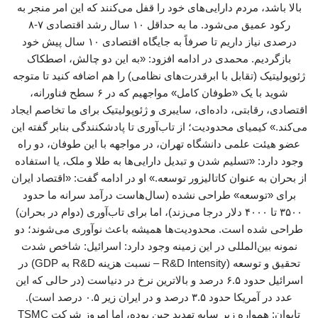
بالا باشد، مردم دارایی‌های خود را قفل می‌کنند که این امر منجر به
رکود عمیق می‌شود. ما به حداقل ۱۰ سال رشد اقتصادی ۷-۸
درصدی نیاز داریم تا صرفاً به جایگاه اقتصادی ۱۰ سال پیش خود
بازگردیم. محمدی در ادامه افزود: «به این دو چالش، اصطکاک
ژئوپولیتیک (تقابل با ابرقدرت‌های نظامی) را هم اضافه کنید تا متوجه
شوید با یک «طوفان کامل» مواجهیم که در ۶ سطح فناورانه،
اقتصادی، رقابتی، داده‌ای، سایبری و ژئوپولیتیک برای ما تخاصم ایجاد
می‌کند.» کیمیای محدودیت؛ از تاب‌آوری تا پادشکنندگی بنابر گفته این
عضو هیئت علمی دانشگاه تهران، در مواجهه با این طوفان، دو راه
وجود دارد: «تسلیم شدن و تبدیل دارایی‌ها به طلا و ملک، یا استفاده
از بحران به عنوان کاتالیزور توسعه.» او در ادامه گفت: «اقتصاد ایران
برای «توسعه» طراحی نشده (سال‌هاست درآمد سرانه ما حدود
۳۵۰۰ تا ۴۰۰۰ دلار درجا می‌زند)، اما برای تاب‌آوری (دوام در بحران)
طراحی شده است. محدودیت‌ها همیشه باعث نوآوری می‌شوند؛ دو
نمونه بین‌المللی در این زمینه وجود دارد: اسرائیل: شاخص شدت
تحقیق و توسعه (R&D Intensity – نسبت هزینه R&D به GDP) در
اسرائیل حدود ۶.۵ درصد و بالاترین نرخ در دنیاست (در حالی که این
عدد در آمریکا حدود ۳.۵ درصد و در ایران زیر ۰.۵ درصد است).
تایوان: همواره زیر سایه تهدید چین بوده، اما امروز شرکت TSMC