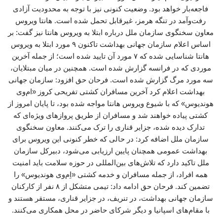
فاجعه‌بار خواهد بود. وضعیت کنونی نیز با توجه به محدودیت آزادی
رفت‌وآمد در تنگه هرمز، غیرقابل تحمل شده است. هانتا ویروس
معاون سخنگوی سازمان ملل درباره ابتلا به ویروس هانتا نیز گفت: بر
اساس اعلام سازمان جهانی بهداشت تاکنون ۹ مورد ابتلا به ویروس
هانتا شناسایی شده که ۷ مورد آن تایید شده است؛ از جمله آخرین
موردی که در فرانسه گزارش شده است. همچنین در میان مبتلایان،
سه مورد مرگ گزارش شده است. فرحان حق افزود: سازمان جهانی
بهداشت اعلام کرد آخرین مسافران کشتی تفریحی کروز «ام‌وی
هوندیوس» که با شیوع ویروس هانتا مواجه شده بود، تا پایان امروز از
کشتی پیاده خواهند شد و مسافران از طریق پروازهای ویژه‌ای که
تدارک دیده شده، جزایر قناری را ترک می‌کنند. معاون سخنگوی
سازمان ملل اضافه کرد: در حالی که خطر کنونی این ویروس برای
بهداشت عمومی همچنان پایین ارزیابی می‌شود، دبیرکل سازمان
ملل تاکید دارد که تلاش‌های بین‌المللی در حوزه سلامت باید امنیت
همه افراد، از جمله مسافران و خدمه کشتی «اِم‌وی هوندیوس» را
تضمین کند. فرحان حق ادامه داد: تیمی متشکل از ۸ نفر از کارکنان
سازمان جهانی بهداشت، در تنریف، در جزایر قناری، مستقر هستند و
با مقام‌های اسپانیا و دیگر شرکای حاضر در محل همکاری می‌کنند.