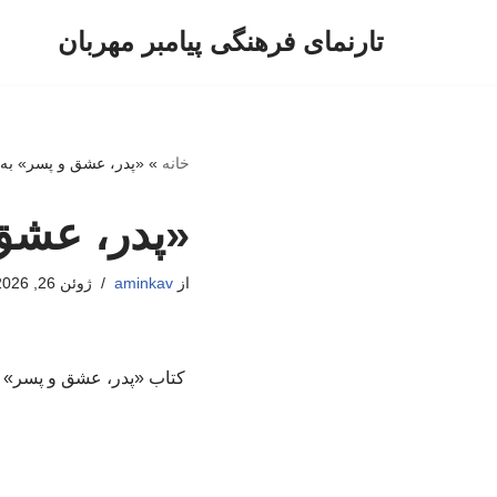
تارنمای فرهنگی پیامبر مهربان
پرش
به
محتوا
خانه
»
«پدر، عشق و پسر» به
«پدر، عشق
از
aminkav
ژوئن 26, 2026