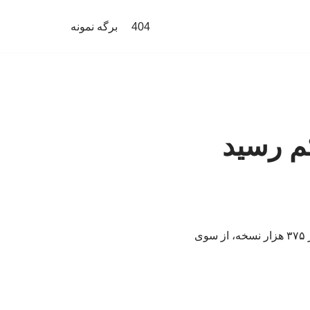
404
برگه نمونه
م رسید
کتاب «پدر، عشق و پسر» نوشته سیدمهدی شجاعی با رسیدن به چاپ شصت‌ویکم و مجموع تیراژ ۳۷۵ هزار نسخه، از سوی