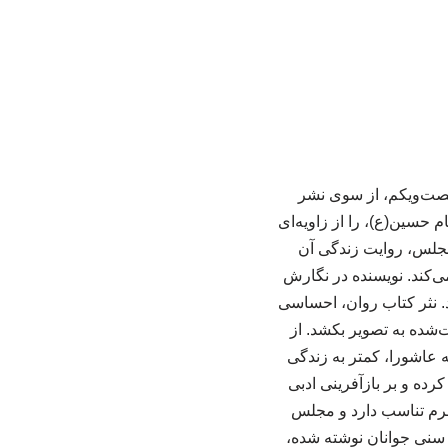
صت‌ویکم، از سوی نشر
م حسین(ع)، را از زاویه‌ای
ازگو می‌کند. راوی کتاب «عقاب»، اسب حضرت علی‌اکبر(ع)، است که در قالب ۱۰ مجلس، روایت زندگی آن
ی‌کند. نویسنده در نگارش
ند. نثر کتاب روان، احساسی
ت‌شده به تصویر بکشد. از
 عاشورا، کمتر به زندگی
ده و بر بازآفرینی ادبی
ه که با دهه نخست محرم تناسب دارد و مجلس
 سنی جوانان نوشته شده،