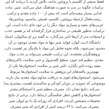
فقط منبعی از کلسیم یا پروتئین بدانند، تلاش کردند تا دریابند که این
ترکیبات چگونه در بدن به صورت هماهنگ عمل می‌کنند. شیر، ماده
غذایی بسیار پیچیده‌ای است که بیش از ۱۰۰ ماده مغذی و ترکیب
زیست‌فعال ازجمله پروتئین، کلسیم، فسفر، پتاسیم، ویتامین‌ها،
چربی‌های مفید و بسیاری مواد دیگر را در خود جای داده است. این
ترکیبات به‌طور طبیعی در ساختاری قرار گرفته‌اند که بر هضم، جذب
و استفاده بدن از آن‌ها تاثیر می‌گذارد. به گفته ترز او سالیوان، استاد
دانشگاه ادیث کوان، فواید شیر تنها به مواد مغذی موجود در آن
محدود نمی‌شود، بلکه نحوه تعامل این مواد با یکدیگر نیز اهمیت دارد.
پژوهشگران معتقدند، این ترکیب طبیعی می‌تواند بر جذب مواد
مغذی، تنظیم قند خون، سطح کلسترول و حتی سلامت باکتری‌های
مفید روده تاثیر بگذارد. تاثیر شیر بر سلامت استخوان‌ها یکی از
مهم‌ترین یافته‌های این پژوهش به سلامت استخوان‌ها مربوط
می‌شود. استخوان‌های قوی به دریافت مداوم مواد مغذی نیاز دارند،
موضوعی که به‌ویژه در دوران کودکی و سالمندی اهمیت بیشتری پیدا
می‌کند. نتایج نشان داد، مصرف منظم شیر با استحکام بیشتر
استخوان‌ها و کاهش خطر شکستگی ارتباط دارد. برخی از نتایج
تحقیقات مشخص کردند، افرادی که روزانه یک تا دو لیوان شیر
مصرف می‌کنند، تا ۴۳ درصد کمتر از افرادی که شیر مصرف