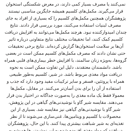
نمی‌کنند یا مصرف بسیار کمی دارند، در معرض شکستگی استخوان
قرار می‌گیرند. مکمل‌های کلسیم همیشه جایگزین مناسبی نیستند
پژوهشگران همچنین مکمل‌های کلسیم را که بسیاری از افراد به جای
مصرف لبنیات استفاده می‌کنند، مورد بررسی قرار دادند. نتایج
چندان امیدوارکننده نبود. هرچند مکمل‌ها می‌توانند به افزایش دریافت
کلسیم کمک کنند، اما تحقیقات مختلف نتایج متفاوتی درباره تاثیر
آن‌ها بر سلامت استخوان‌ها گزارش کرده‌اند. نتایج برخی تحقیقات
حتی نشان دادند که مصرف مکمل‌های کلسیم ممکن است در بعضی
گروه‌ها، به‌ویژه زنان سالمند، با افزایش خطر بیماری‌های قلبی همراه
باشد. دانشمندان معتقدند، دلیل این تفاوت ممکن است به نحوه
دریافت مواد مغذی مربوط باشد. در شیر، کلسیم به‌طور طبیعی
همراه با پروتئین، فسفر و سایر ترکیبات مفید وجود دارد که جذب و
استفاده از آن را برای بدن آسان‌تر می‌کنند. در مقابل، مکمل‌ها
معمولا فقط یک ماده مغذی را به‌صورت جداگانه در اختیار بدن قرار
می‌دهند. مقایسه شیر گاو با نوشیدنی‌های گیاهی در این پژوهش،
شیر گاو با نوشیدنی‌های گیاهی نیز مقایسه شد. بسیاری از این
محصولات با کلسیم و ویتامین‌ها، غنی‌سازی می‌شوند تا از نظر
تغذیه‌ای به شیر شباهت بیشتری پیدا کنند. با این حال، پژوهشگران
دریافتند که مواد مغذی افزوده‌ شده به این نوشیدنی‌ها همیشه به