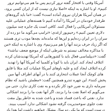
آمریکا وقتی با افتخار گفته ترور کردیم پس ما هم می‌توانیم ترور
کنیم». او با اشاره به اینکه «اصلا نیازی نیست که از ایران کسی برود،
در همان آمریکا هزاران نیروی آماده است» گفت: «ما باید گروه‌های
طرفدار خودمان در آمریکا را آماده کنیم تا هسته‌های عملیاتی علیه
مسئولان آمریکایی را فعال کنند. کافی است یک جایزه چند میلیون
دلاری تعیین کنیم.» رحیم‌پور ازغدی: «ترامپ می‌گوید ما دو رده از
سران را در ایران زده‌ایم و این‌ها که مانده‌اند بچه‌ها مودب تری هستند
که اگر زیاد حرف بزنند آنها را هم می‌زنیم». وی با اشاره به اینکه «من
با مذاکره مخالف نیستم به شرطی اینکه از موضع ضعف نباشد»
گفت: «دیپلماسی فعال باید با کشورهایی که آمریکا تهدیدشان کرده
ائتلاف ایجاد کند. ایران باید با کوبا و کلمبیا که آمریکا آنها را تهدید
کرده ائتلاف ایجاد کند و علیه ناوهای آمریکا عملیات کند مثلا با قایق
های کوچک آنجا عملات انتحاری کنند یا در آبهای اطراف آنها مین
پخش کنند». این چهره تندرو همچنین گفت: «مطمئن باشید که نظام
سرمایه داری به ضرر خود کار نکرده و به نفت کاری ندارد. حتی من
می‌گویم که اصلا نفت ما را بزنند، اگر آنها نفت ما را بزنند اشکالی
ندارد. نفتی که باعث فساد شده و باعث شده به خاطر پول مفت
نفت جلوی سوءمدیریت گرفته نشود اشکالی ندارد آسیب ببیند.
درست است که ما یکی دو سال مشکل خواهیم داشت اما بعدا یاد