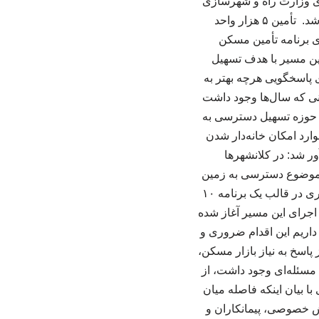
های وزارت راه و شهرسازی
قرار گیرد و اجرای موفق این طرح می‌تواند آثار مثبتی بر بازار مسکن و اقتصاد کشور داشته باشد. تأمین ۵ هزار واحد
ی برنامه تأمین مسکن
ری تأمین شده و این مسیر با هدف تسهیل
 پاسخگویی هرچه بهتر به
نی که سال‌ها وجود داشت
ر حوزه تسهیل دسترسی به
ارد امکان خانه‌دار شدن
ر شد: در کلانشهرها
 موضوع دسترسی به زمین
را دشوار کرده است. بر همین اساس، با مصوبه شورای‌عالی مسکن، اجرای طرح مسکن استیجاری در قالب یک برنامه ۱۰
 اجرای این مسیر آغاز شده
داریم این اقدام ضروری و
اسخ به نیاز بازار مسکن،
 مسئله‌ای وجود داشت، از
 بیان اینکه فاصله میان
: بخش خصوصی، پیمانکاران و