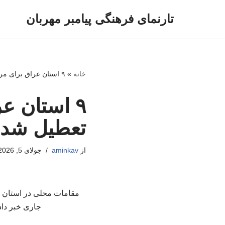
تارنمای فرهنگی پیامبر مهربان
پرش
به
محتوا
خانه
»
۹ استان عراق برای مراسم تشییع رهبر شهید تعطیل شد
۹ استان ع
تعطیل شد
از
aminkav
جولای 5, 2026
مقامات محلی در استان ال
جاری خبر دادند و با احتساب آن ۹ اس