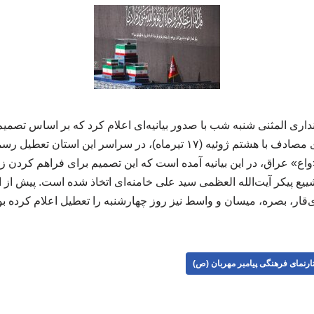
داری المثنی شنبه شب با صدور بیانیه‌ای اعلام کرد که بر اساس تصمیم 
روز چهارشنبه هفته جاری مصادف با هشتم ژوئیه (۱۷ تیرماه)، در سراسر ا
 «واع» عراق، در این بیانیه آمده است که این تصمیم برای فراهم کردن
یع پیکر آیت‌الله العظمی سید علی خامنه‌ای اتخاذ شده است. پیش از ا
ی‌قار، بصره، میسان و واسط نیز روز چهارشنبه را تعطیل اعلام کرده بودند. 10
ارنمای فرهنگی پیامبر مهربان (ص)