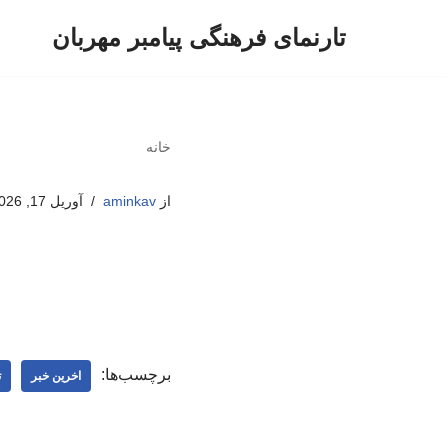
تارنمای فرهنگی پیامبر مهربان
پرش
به
محتوا
خانه
از
aminkav
آوریل 17, 2026
برچسب‌ها:
اخرین خبر
ت